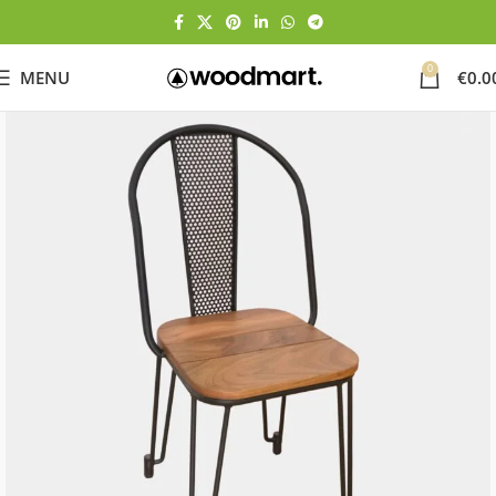
0
MENU
€
0.0