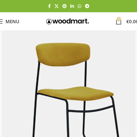
0
MENU
€
0.0