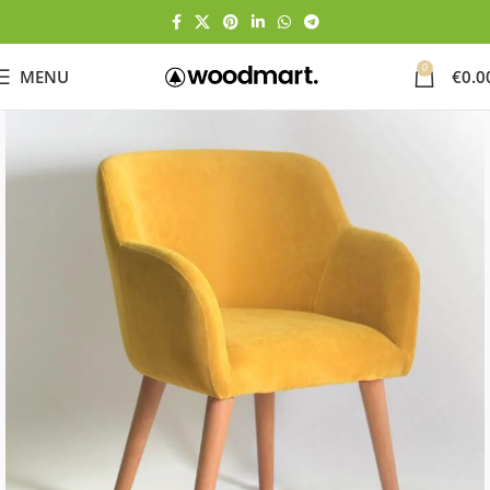
0
MENU
€
0.0