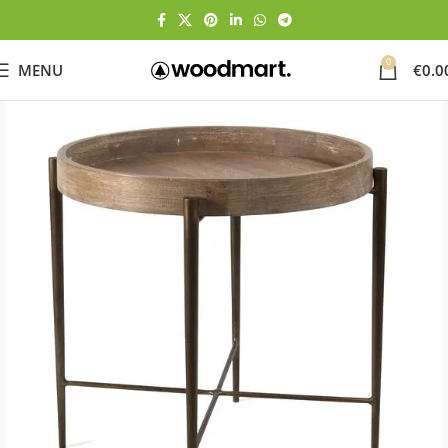
0
MENU
€
0.0