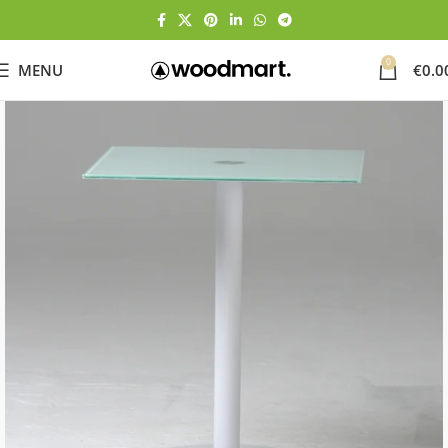
0
MENU
€
0.0