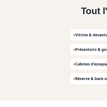
Tout 
Vitrine & devant
Présentoirs & go
Cabines d'essaya
Réserve & back-o