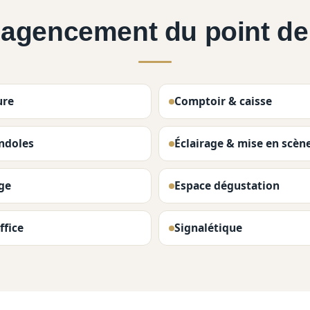
l'agencement du point de
ure
Comptoir & caisse
ndoles
Éclairage & mise en scèn
ge
Espace dégustation
ffice
Signalétique