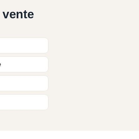
 vente
e