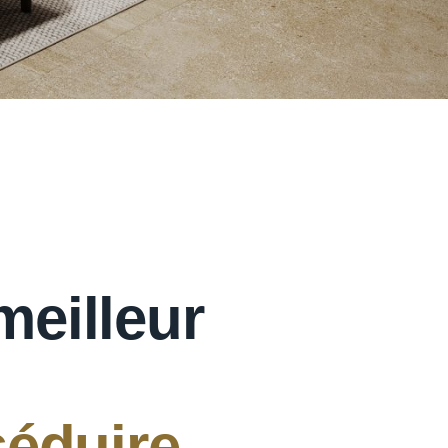
meilleur
séduire,