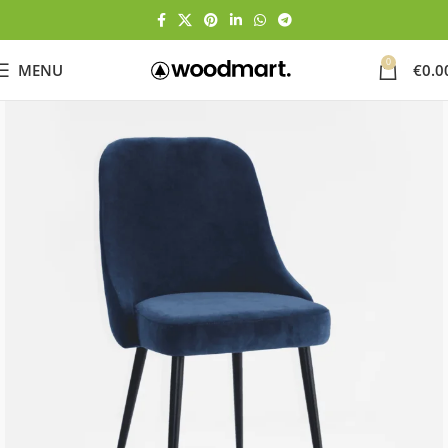
0
MENU
€
0.0