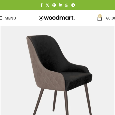
0
MENU
€
0.0