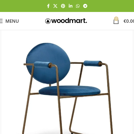
0
MENU
€
0.0