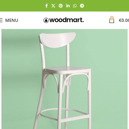
0
MENU
€
0.0