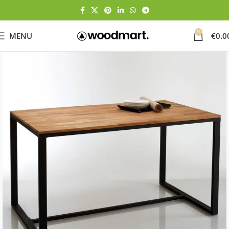
0
MENU
€
0.0