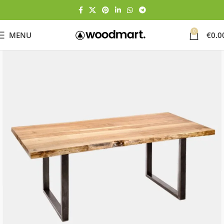
0
MENU
€
0.0