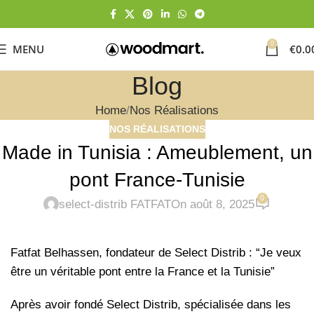
0
MENU
€
0.0
Blog
Home
Nos Réalisations
NOS RÉALISATIONS
Made in Tunisia : Ameublement, un
pont France-Tunisie
0
select-distrib FATFAT
On août 8, 2025
Fatfat Belhassen, fondateur de Select Distrib : “Je veux
être un véritable pont entre la France et la Tunisie”
Après avoir fondé Select Distrib, spécialisée dans les