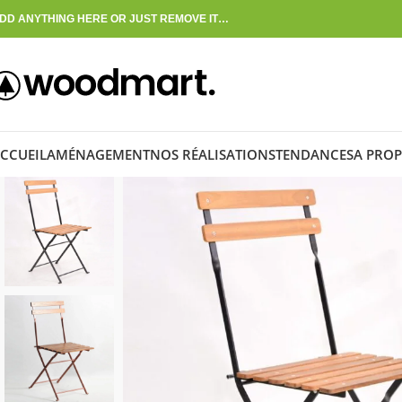
DD ANYTHING HERE OR JUST REMOVE IT…
CCUEIL
AMÉNAGEMENT
NOS RÉALISATIONS
TENDANCES
A PROP