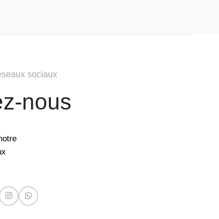
éseaux sociaux
ez-nous
notre
ux