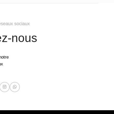
éseaux sociaux
ez-nous
notre
ux