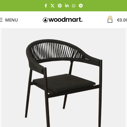
0
MENU
€
0.0