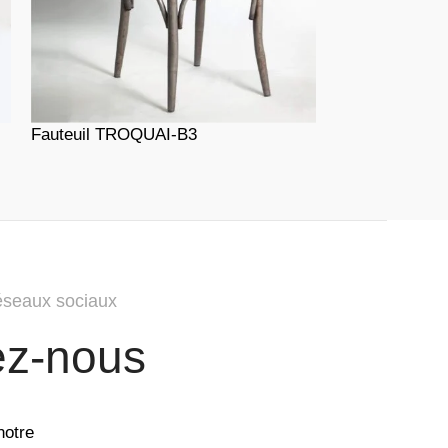
Fauteuil TROQUAI-B3
Chaise KIEV
éseaux sociaux
ez-nous
notre