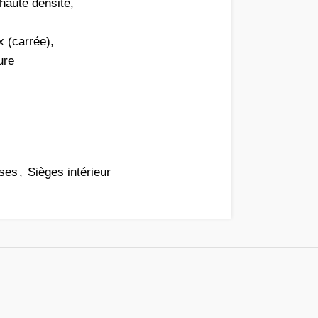
aute densité,
x (carrée),
ure
uses
,
Sièges intérieur