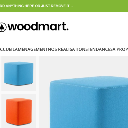
DD ANYTHING HERE OR JUST REMOVE IT…
CCUEIL
AMÉNAGEMENT
NOS RÉALISATIONS
TENDANCES
A PROP