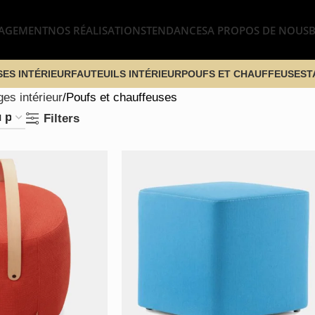
AGEMENT
NOS RÉALISATIONS
TENDANCES
A PROPOS DE NOUS
SES INTÉRIEUR
FAUTEUILS INTÉRIEUR
POUFS ET CHAUFFEUSES
T
ges intérieur
Poufs et chauffeuses
Filters