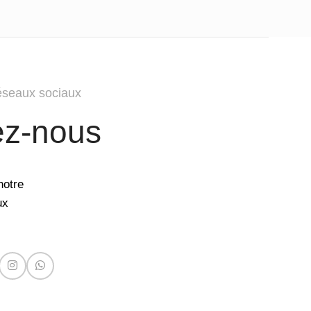
éseaux sociaux
ez-nous
notre
ux